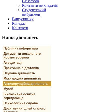
Classroom
Контакти викладачів
Студентський
омбудсмен
Випускнику
Коледж
Контакти
Наша
діяльність
Публічна інформація
Документи локального
нормотворення
Акредитація
Практична підготовка
Наукова діяльність
Міжнародна діяльність
Антикорупційна діяльність
Музей
Інклюзивне освітнє
середовище
Психологічна служба
Досягнення цілей сталого