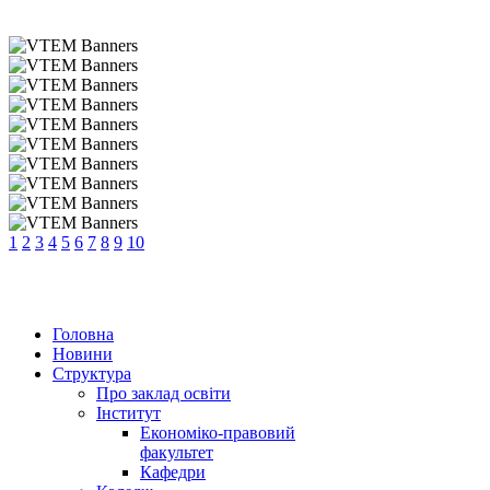
1
2
3
4
5
6
7
8
9
10
Головна
Новини
Структура
Про заклад освіти
Інститут
Економіко-правовий
факультет
Кафедри