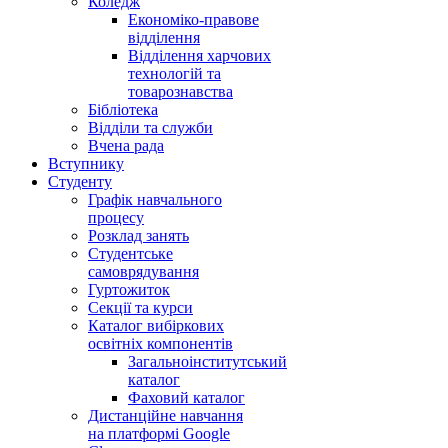
Коледж
Економіко-правове
відділення
Відділення харчових
технологій та
товарознавства
Бібліотека
Відділи та служби
Вчена рада
Вступнику
Студенту
Графік навчального
процесу
Розклад занять
Студентське
самоврядування
Гуртожиток
Секції та курси
Каталог вибіркових
освітніх компонентів
Загальноінститутський
каталог
Фаховий каталог
Дистанційне навчання
на платформі Google