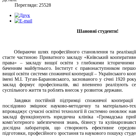
Перегляди: 25528
Шановні студенти!
Обираючи шлях професійного становлення та реалізації
стаєте частиною Приватного закладу «Київський кооперативни
права» – закладу вищої освіти з глибокими історичними
баченням майбутнього. Інститут є правонаступником першо
вищої освіти системи споживчої кооперації – Українського коо
імені М.І. Туган-Барановського, заснованого у січні 1920 рок
заклад формує професіоналів, які впевнено реалізують с
суспільного життя та роблять внесок у розвиток держави.
Завдяки постійній підтримці споживчої кооперації
послідовно зміцнює науково-методичну та матеріально-тех
впроваджує сучасні освітні технології й системно оновлює на
закладі функціонують юридична клініка «Громадська прийм
комп’ютерного забезпечення знань, бізнесу та кулінарознавс
дослідна лабораторія, що створюють ефективне середов
підготовки, професійного зростання та наукового пошуку студе