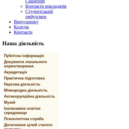
Classroom
Контакти викладачів
Студентський
омбудсмен
Випускнику
Коледж
Контакти
Наша
діяльність
Публічна інформація
Документи локального
нормотворення
Акредитація
Практична підготовка
Наукова діяльність
Міжнародна діяльність
Антикорупційна діяльність
Музей
Інклюзивне освітнє
середовище
Психологічна служба
Досягнення цілей сталого