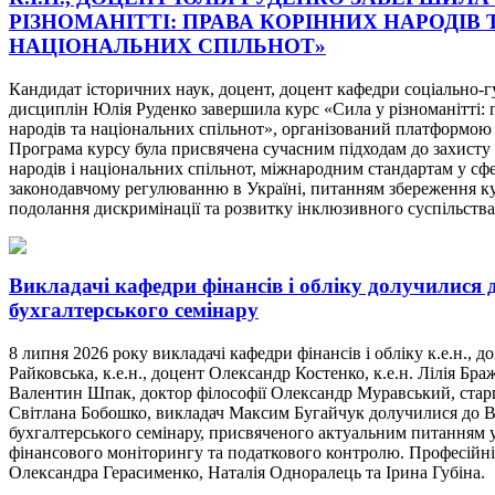
РІЗНОМАНІТТІ: ПРАВА КОРІННИХ НАРОДІВ 
НАЦІОНАЛЬНИХ СПІЛЬНОТ»
Кандидат історичних наук, доцент, доцент кафедри соціально-
дисциплін Юлія Руденко завершила курс «Сила у різноманітті: 
народів та національних спільнот», організований платформою
Програма курсу була присвячена сучасним підходам до захисту
народів і національних спільнот, міжнародним стандартам у сф
законодавчому регулюванню в Україні, питанням збереження к
подолання дискримінації та розвитку інклюзивного суспільства
Викладачі кафедри фінансів і обліку долучилися 
бухгалтерського семінару
8 липня 2026 року викладачі кафедри фінансів і обліку к.е.н., д
Райковська, к.е.н., доцент Олександр Костенко, к.е.н. Лілія Браж
Валентин Шпак, доктор філософії Олександр Муравський, ста
Світлана Бобошко, викладач Максим Бугайчук долучилися до 
бухгалтерського семінару, присвяченого актуальним питанням у
фінансового моніторингу та податкового контролю. Професійні
Олександра Герасименко, Наталія Одноралець та Ірина Губіна.