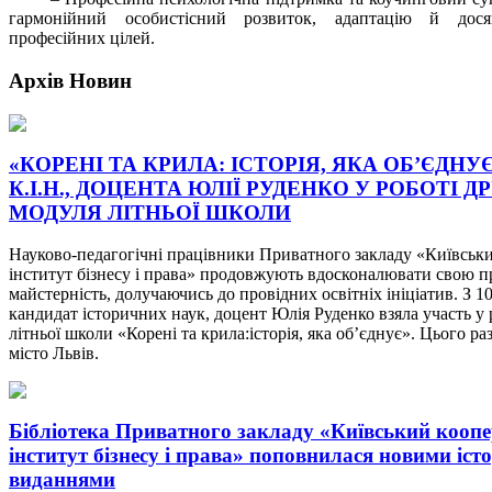
гармонійний особистісний розвиток, адаптацію й дос
професійних цілей.
Архів
Новин
«КОРЕНІ ТА КРИЛА: ІСТОРІЯ, ЯКА ОБ’ЄДНУ
К.І.Н., ДОЦЕНТА ЮЛІЇ РУДЕНКО У РОБОТІ Д
МОДУЛЯ ЛІТНЬОЇ ШКОЛИ
Науково-педагогічні працівники Приватного закладу «Київськ
інститут бізнесу і права» продовжують вдосконалювати свою п
майстерність, долучаючись до провідних освітніх ініціатив. З 1
кандидат історичних наук, доцент Юлія Руденко взяла участь у 
літньої школи «Корені та крила:історія, яка об’єднує». Цього ра
місто Львів.
Бібліотека Приватного закладу «Київський кооп
інститут бізнесу і права» поповнилася новими іс
виданнями