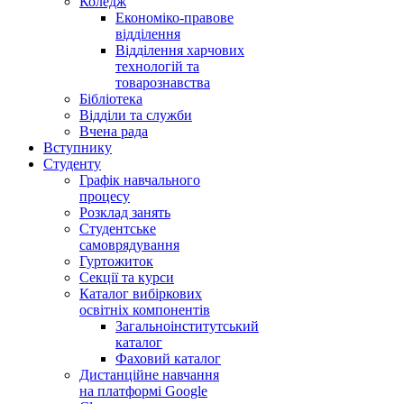
Коледж
Економіко-правове
відділення
Відділення харчових
технологій та
товарознавства
Бібліотека
Відділи та служби
Вчена рада
Вступнику
Студенту
Графік навчального
процесу
Розклад занять
Студентське
самоврядування
Гуртожиток
Секції та курси
Каталог вибіркових
освітніх компонентів
Загальноінститутський
каталог
Фаховий каталог
Дистанційне навчання
на платформі Google