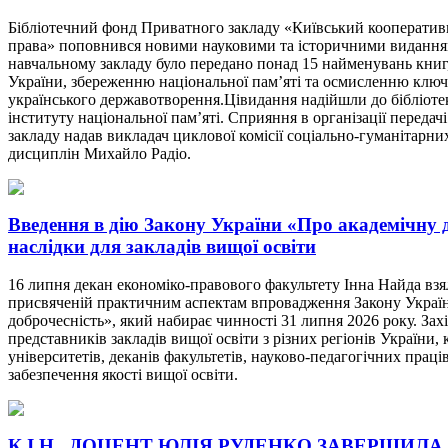
Бібліотечний фонд Приватного закладу «Київський кооперативн
права» поповнився новими науковими та історичними виданн
навчальному закладу було передано понад 15 найменувань книг,
України, збереженню національної пам’яті та осмисленню клю
українського державотворення.Цівидання надійшли до бібліотек
інституту національної пам’яті. Сприяння в організації передачі
закладу надав викладач циклової комісії соціально-гуманітарни
дисциплін Михайло Радіо.
Введення в дію Закону України «Про академічну д
наслідки для закладів вищої освіти
16 липня декан економіко-правового факультету Інна Найда взял
присвяченій практичним аспектам впровадження Закону Украї
доброчесність», який набирає чинності 31 липня 2026 року. Зах
представників закладів вищої освіти з різних регіонів України, 
університетів, деканів факультетів, науково-педагогічних праців
забезпечення якості вищої освіти.
К.І.Н., ДОЦЕНТ ЮЛІЯ РУДЕНКО ЗАВЕРШИЛА