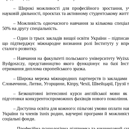
– Широкі можливості для професійного зростання, уч
науковій діяльності, проєктах та активному студентському житті
– Можливість одночасного навчання за кількома спеціа
50% на другу спеціальність.
– Один із трьох закладів вищої освіти України – підписант 
що підтверджує міжнародне визнання ролі Інституту у впр
сталого розвитку.
– Навчання на факультеті польського університету Wyższ
Bydgoszczy, представництво якого функціонує на базі Інс
отримання диплома європейського зразка.
– Широка мережа міжнародних партнерств із закладами 
Словаччини, Литви, Угорщини, Кіпру, Чехії, Швейцарії, Грузії т
– Безкоштовні інтенсивні курси англійської мови як
підготовки конкурентоспроможних фахівців нового покоління.
– Доступна освіта для кожного: пільгові умови оплати на
України та членів їхніх родин, ваучерні програми й можливіс
соціальні фонди.
– Професійна психологічна підтримка та коучинговий су