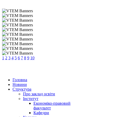
1
2
3
4
5
6
7
8
9
10
Головна
Новини
Структура
Про заклад освіти
Інститут
Економіко-правовий
факультет
Кафедри