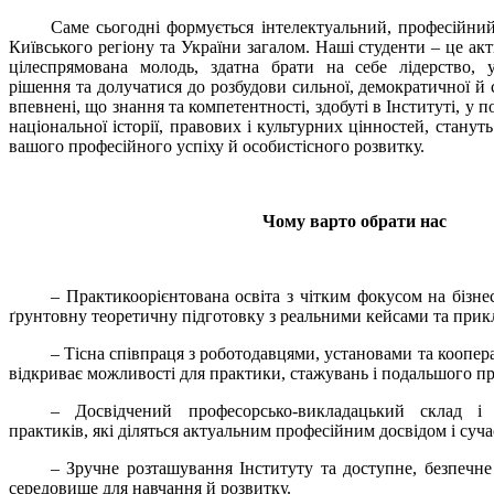
Саме сьогодні формується інтелектуальний, професійний
Київського регіону та України загалом. Наші студенти – це акт
цілеспрямована молодь, здатна брати на себе лідерство, 
рішення та долучатися до розбудови сильної, демократичної й
впевнені, що знання та компетентності, здобуті в Інституті, у 
національної історії, правових і культурних цінностей, станут
вашого професійного успіху й особистісного розвитку.
Чому варто обрати нас
– Практикоорієнтована освіта з чітким фокусом на бізне
ґрунтовну теоретичну підготовку з реальними кейсами та при
– Тісна співпраця з роботодавцями, установами та коопе
відкриває можливості для практики, стажувань і подальшого п
– Досвідчений професорсько-викладацький склад і 
практиків, які діляться актуальним професійним досвідом і суч
– Зручне розташування Інституту та доступне, безпечне
середовище для навчання й розвитку.