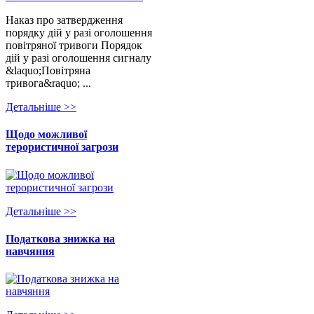
Наказ про затвердження
порядку дій у разі оголошення
повітряної тривоги Порядок
дій у разі оголошення сигналу
&laquo;Повітряна
тривога&raquo; ...
Детальнiше >>
Щодо можливої
терористичної загрози
Детальнiше >>
Податкова знижка на
навчяння