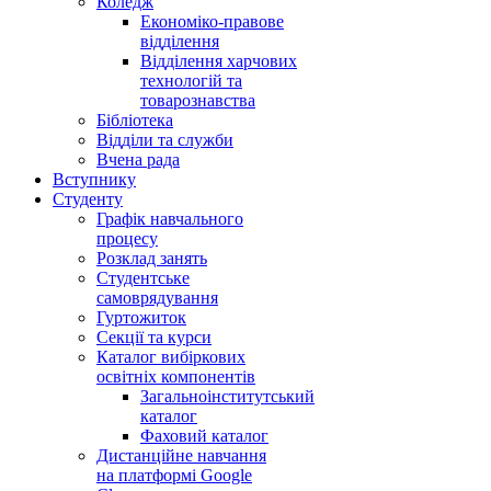
Коледж
Економіко-правове
відділення
Відділення харчових
технологій та
товарознавства
Бібліотека
Відділи та служби
Вчена рада
Вступнику
Студенту
Графік навчального
процесу
Розклад занять
Студентське
самоврядування
Гуртожиток
Секції та курси
Каталог вибіркових
освітніх компонентів
Загальноінститутський
каталог
Фаховий каталог
Дистанційне навчання
на платформі Google