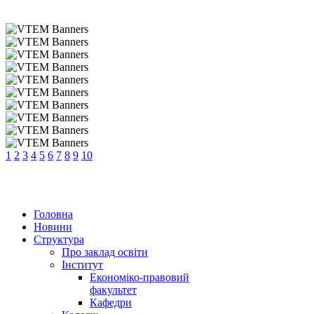
1
2
3
4
5
6
7
8
9
10
Головна
Новини
Структура
Про заклад освіти
Інститут
Економіко-правовий
факультет
Кафедри