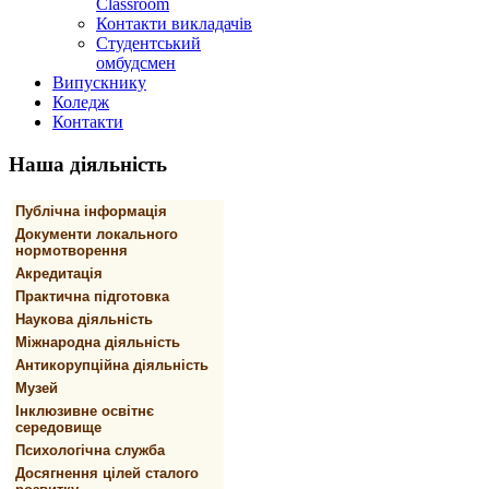
Classroom
Контакти викладачів
Студентський
омбудсмен
Випускнику
Коледж
Контакти
Наша
діяльність
Публічна інформація
Документи локального
нормотворення
Акредитація
Практична підготовка
Наукова діяльність
Міжнародна діяльність
Антикорупційна діяльність
Музей
Інклюзивне освітнє
середовище
Психологічна служба
Досягнення цілей сталого