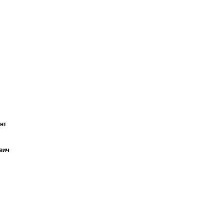
нт
вич