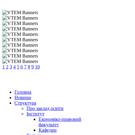
1
2
3
4
5
6
7
8
9
10
Головна
Новини
Структура
Про заклад освіти
Інститут
Економіко-правовий
факультет
Кафедри