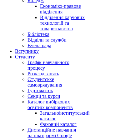
Коледж
Економіко-правове
відділення
Відділення харчових
технологій та
товарознавства
Бібліотека
Відділи та служби
Вчена рада
Вступнику
Студенту
Графік навчального
процесу
Розклад занять
Студентське
самоврядування
Гуртожиток
Секції та курси
Каталог вибіркових
освітніх компонентів
Загальноінститутський
каталог
Фаховий каталог
Дистанційне навчання
на платформі Google