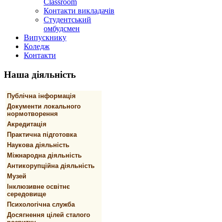
Classroom
Контакти викладачів
Студентський
омбудсмен
Випускнику
Коледж
Контакти
Наша
діяльність
Публічна інформація
Документи локального
нормотворення
Акредитація
Практична підготовка
Наукова діяльність
Міжнародна діяльність
Антикорупційна діяльність
Музей
Інклюзивне освітнє
середовище
Психологічна служба
Досягнення цілей сталого