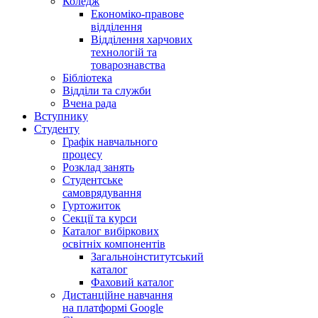
Коледж
Економіко-правове
відділення
Відділення харчових
технологій та
товарознавства
Бібліотека
Відділи та служби
Вчена рада
Вступнику
Студенту
Графік навчального
процесу
Розклад занять
Студентське
самоврядування
Гуртожиток
Секції та курси
Каталог вибіркових
освітніх компонентів
Загальноінститутський
каталог
Фаховий каталог
Дистанційне навчання
на платформі Google