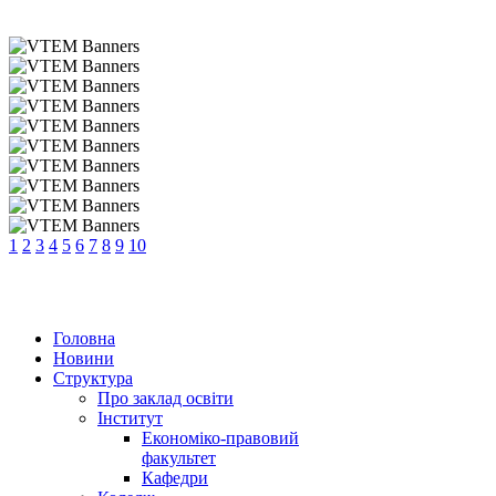
1
2
3
4
5
6
7
8
9
10
Головна
Новини
Структура
Про заклад освіти
Інститут
Економіко-правовий
факультет
Кафедри