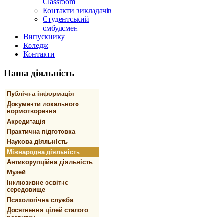
Classroom
Контакти викладачів
Студентський
омбудсмен
Випускнику
Коледж
Контакти
Наша
діяльність
Публічна інформація
Документи локального
нормотворення
Акредитація
Практична підготовка
Наукова діяльність
Міжнародна діяльність
Антикорупційна діяльність
Музей
Інклюзивне освітнє
середовище
Психологічна служба
Досягнення цілей сталого